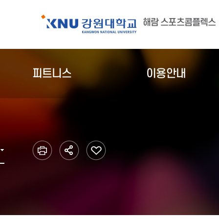
해람 스포츠콤플렉스
피트니스
이용안내