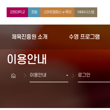
커뮤니티
강원대학교
포털
스마트캠퍼스 e-루리
HIGH시스템
체육진흥원 소개
수영 프로그램
이용안내
이용안내
로그인